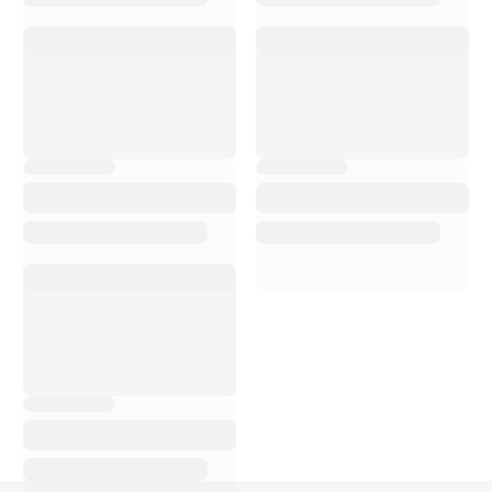
C
on Bike Advice ho
avuto uno shopping e
un servizio di elevata
qualità. Il personale è
estremamente
cortese, disponibile,
sempre pronto a
rispondere alle mie
domande e a
consigliarmi sui
prodotti migliori. La