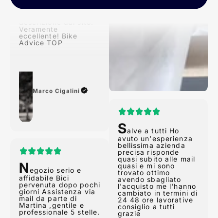
Conforme alla
descrizione dal sito!
Veramente
eccellente! Bike
Advice TOP
Marco Cigalini
S
alve a tutti Ho
avuto un'esperienza
N
bellissima azienda
egozio serio e
precisa risponde
affidabile Bici
quasi subito alle mail
pervenuta dopo pochi
quasi e mi sono
giorni Assistenza via
trovato ottimo
mail da parte di
avendo sbagliato
Martina ,gentile e
l'acquisto me l'hanno
professionale 5 stelle.
cambiato in termini di
24 48 ore lavorative
consiglio a tutti