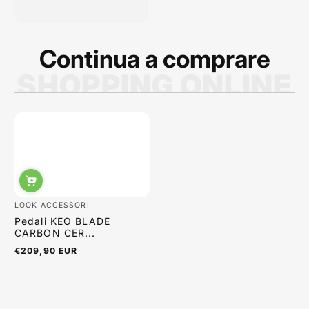
qualità dei prodotti è
ottima e i p...
Continua a comprare
SHOPPING ONLINE
Sabrina Moretti
LOOK ACCESSORI
Pedali KEO BLADE
CARBON CER...
€209,90 EUR
Prezzo
normale