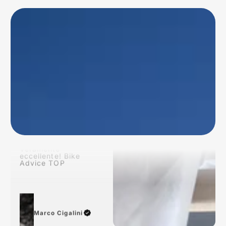
P
rodotto arrivato nei
tempi previsti!
Conforme alla
descrizione dal sito!
Veramente
eccellente! Bike
Advice TOP
Marco Cigalini