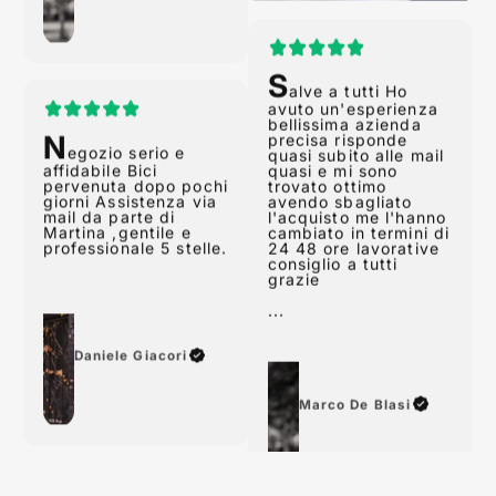
N
egozio serio e
S
affidabile Bici
alve a tutti Ho
pervenuta dopo pochi
avuto un'esperienza
giorni Assistenza via
bellissima azienda
mail da parte di
precisa risponde
Martina ,gentile e
quasi subito alle mail
professionale 5 stelle.
quasi e mi sono
trovato ottimo
avendo sbagliato
l'acquisto me l'hanno
cambiato in termini di
24 48 ore lavorative
consiglio a tutti
Daniele Giacori
grazie
...
Marco De Blasi