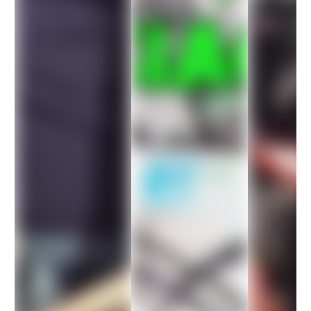
Q
uesto sito si è
rivelato davvero
affidabile: i prodotti
sono di ottima qualità
e la spedizione è
stata veloce. Sono
molto contenta di
aver acquistato da