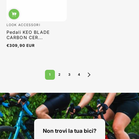
LOOK ACCESSORI
Pedali KEO BLADE
CARBON CER...
€309,90 EUR
Prezzo
normale
1
2
3
4
Non trovi la tua bici?