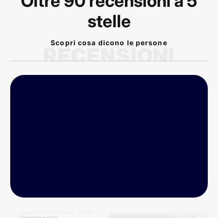
Oltre 90 recensioni a 5
stelle
Scopri cosa dicono le persone
RECENSIONI
P
rodotto arrivato nei
tempi previsti!
Conforme alla
descrizione dal sito!
Veramente
eccellente! Bike