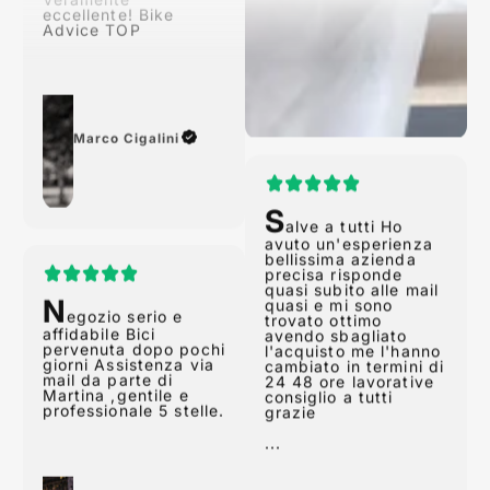
Advice TOP
Marco Cigalini
S
alve a tutti Ho
avuto un'esperienza
N
bellissima azienda
egozio serio e
precisa risponde
affidabile Bici
quasi subito alle mail
pervenuta dopo pochi
quasi e mi sono
giorni Assistenza via
trovato ottimo
mail da parte di
avendo sbagliato
Martina ,gentile e
l'acquisto me l'hanno
professionale 5 stelle.
cambiato in termini di
24 48 ore lavorative
consiglio a tutti
grazie
...