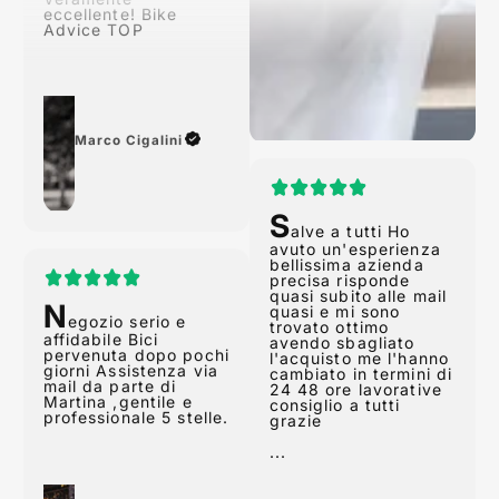
Advice TOP
Marco Cigalini
S
alve a tutti Ho
avuto un'esperienza
N
bellissima azienda
egozio serio e
precisa risponde
affidabile Bici
quasi subito alle mail
pervenuta dopo pochi
quasi e mi sono
giorni Assistenza via
trovato ottimo
mail da parte di
avendo sbagliato
Martina ,gentile e
l'acquisto me l'hanno
professionale 5 stelle.
cambiato in termini di
24 48 ore lavorative
consiglio a tutti
grazie
...