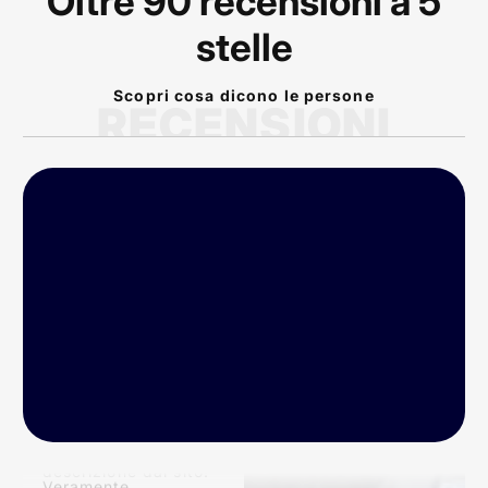
Oltre 90 recensioni a 5
stelle
Scopri cosa dicono le persone
RECENSIONI
P
rodotto arrivato nei
tempi previsti!
Conforme alla
descrizione dal sito!
Veramente
eccellente! Bike