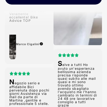
Conforme alla
descrizione dal sito!
Veramente
eccellente! Bike
Advice TOP
Marco Cigalini
S
alve a tutti Ho
avuto un'esperienza
N
bellissima azienda
egozio serio e
precisa risponde
affidabile Bici
quasi subito alle mail
pervenuta dopo pochi
quasi e mi sono
giorni Assistenza via
trovato ottimo
mail da parte di
avendo sbagliato
Martina ,gentile e
l'acquisto me l'hanno
professionale 5 stelle.
cambiato in termini di
24 48 ore lavorative