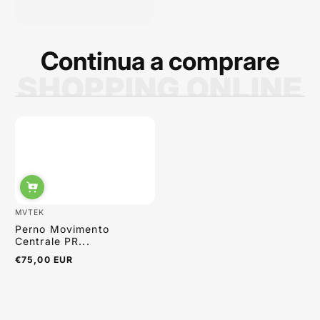
qualità dei prodotti è
ottima e i p...
Continua a comprare
SHOPPING ONLINE
Sabrina Moretti
MVTEK
Perno Movimento
Centrale PR...
€75,00 EUR
Prezzo
normale