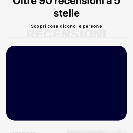
Oltre 90 recensioni a 5
stelle
Scopri cosa dicono le persone
RECENSIONI
P
rodotto arrivato nei
tempi previsti!
Conforme alla
descrizione dal sito!
Veramente
eccellente! Bike