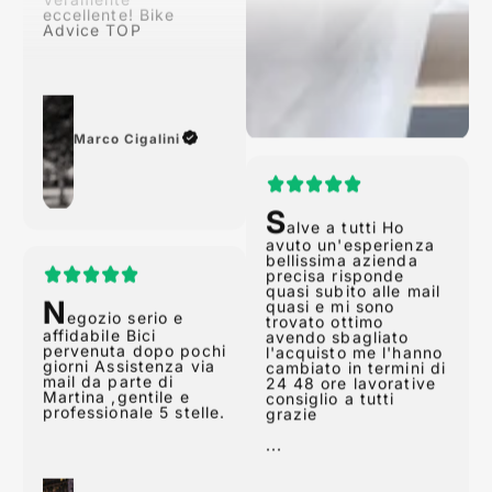
Advice TOP
Marco Cigalini
S
alve a tutti Ho
avuto un'esperienza
N
bellissima azienda
egozio serio e
precisa risponde
affidabile Bici
quasi subito alle mail
pervenuta dopo pochi
quasi e mi sono
giorni Assistenza via
trovato ottimo
mail da parte di
avendo sbagliato
Martina ,gentile e
l'acquisto me l'hanno
professionale 5 stelle.
cambiato in termini di
24 48 ore lavorative
consiglio a tutti
grazie
...