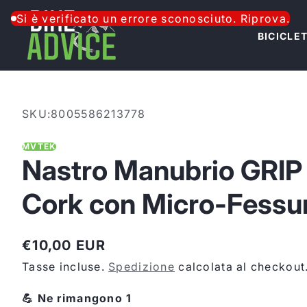
Salta al contenuto
Si è verificato un errore sconosciuto. Riprova.
BICICLE
SKU:
8005586213778
MVTEK
Nastro Manubrio GRIP
Cork con Micro-Fessu
€10,00 EUR
Prezzo
Tasse incluse.
Spedizione
calcolata al checkout
normale
💪 Ne rimangono 1