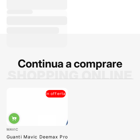
qualità. Il personale è
estremamente
cortese, disponibile,
sempre pronto a
rispondere alle mie
domande e a
consigliarmi sui
prodotti migliori. La
qualità dei prodotti è
ottima e i p...
Continua a comprare
SHOPPING ONLINE
Sabrina Moretti
In offerta
MAVIC
Guanti Mavic Deemax Pro