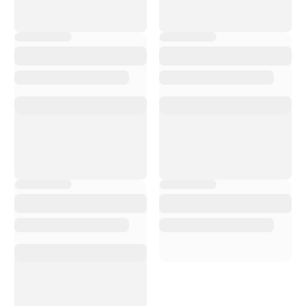
C
on Bike Advice ho
avuto uno shopping e
un servizio di elevata