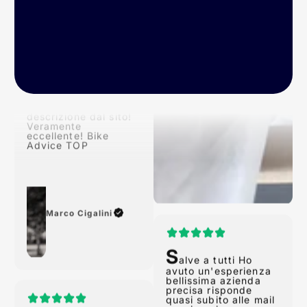
P
rodotto arrivato nei
tempi previsti!
Conforme alla
descrizione dal sito!
Veramente
eccellente! Bike
Advice TOP
Marco Cigalini
S
alve a tutti Ho
avuto un'esperienza
bellissima azienda
N
precisa risponde