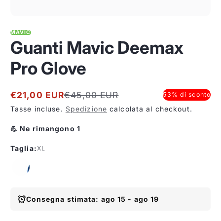
sono di ottima qualità
e la spedizione è
stata veloce. Sono
1
/
1
molto contenta di
aver acquistato da
MAVIC
loro e sicuramente lo
Guanti Mavic Deemax
farò di nuovo!
Pro Glove
€21,00 EUR
€45,00 EUR
53% di sconto
Prezzo
Prezzo
in
normale
Tasse incluse.
Spedizione
calcolata al checkout.
Aliga Dragutan
offerta
💪 Ne rimangono 1
Taglia:
XL
Consegna stimata: ago 15 - ago 19