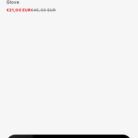
Glove
€21,00 EUR
€45,00 EUR
Prezzo
Prezzo
in
normale
offerta