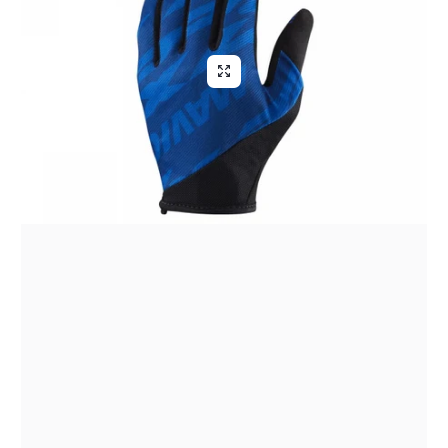
Q
uesto sito si è
rivelato davvero
affidabile: i prodotti