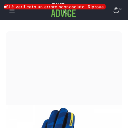
Salta al contenuto
Si è verificato un errore sconosciuto. Riprova.
0 arti
0