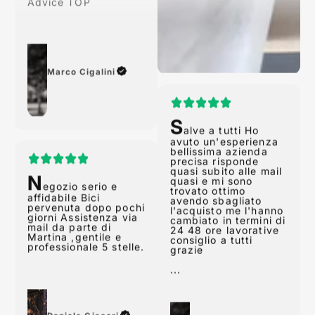
Marco Cigalini
S
alve a tutti Ho
avuto un'esperienza
N
bellissima azienda
egozio serio e
precisa risponde
affidabile Bici
quasi subito alle mail
pervenuta dopo pochi
quasi e mi sono
giorni Assistenza via
trovato ottimo
mail da parte di
avendo sbagliato
Martina ,gentile e
l'acquisto me l'hanno
professionale 5 stelle.
cambiato in termini di
24 48 ore lavorative
consiglio a tutti
grazie
...
Daniele Giacori