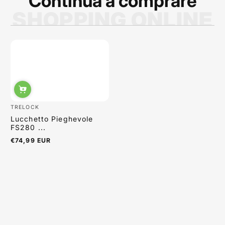
Continua a comprare
SHOPPING ONLINE
Sabrina Moretti
TRELOCK
Lucchetto Pieghevole
FS280 ...
€74,99 EUR
Prezzo
normale