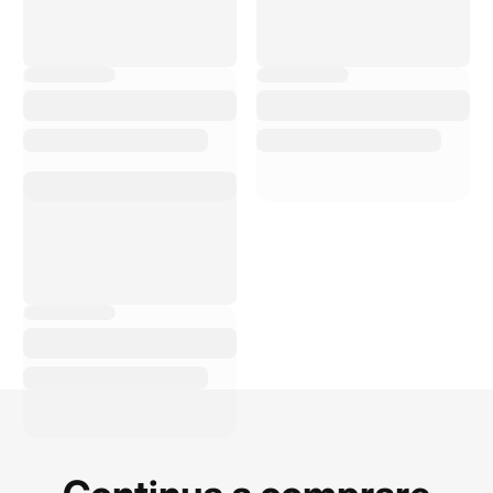
C
on Bike Advice ho
avuto uno shopping e
un servizio di elevata
qualità. Il personale è
estremamente
cortese, disponibile,
sempre pronto a
rispondere alle mie
domande e a
consigliarmi sui
prodotti migliori. La
qualità dei prodotti è
ottima e i p...