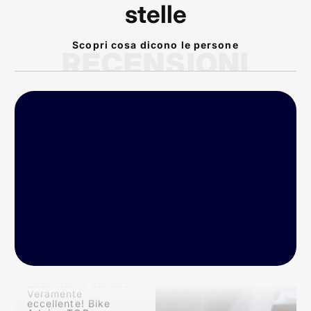
stelle
Scopri cosa dicono le persone
RECENSIONI
P
rodotto arrivato nei
tempi previsti!
Conforme alla
descrizione dal sito!
Veramente
eccellente! Bike
Advice TOP