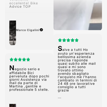
Advice TOP
Marco Cigalini
S
alve a tutti Ho
avuto un'esperienza
N
bellissima azienda
egozio serio e
precisa risponde
affidabile Bici
quasi subito alle mail
pervenuta dopo pochi
quasi e mi sono
giorni Assistenza via
trovato ottimo
mail da parte di
avendo sbagliato
Martina ,gentile e
l'acquisto me l'hanno
professionale 5 stelle.
cambiato in termini di
24 48 ore lavorative
consiglio a tutti
grazie
...