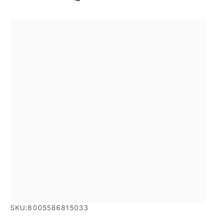
SKU:
8005586815033