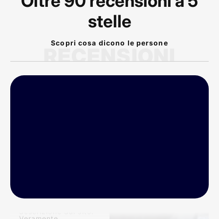
Oltre 90 recensioni a 5
stelle
Scopri cosa dicono le persone
RECENSIONI
P
rodotto arrivato nei
tempi previsti!
Conforme alla
descrizione dal sito!
Veramente
eccellente! Bike