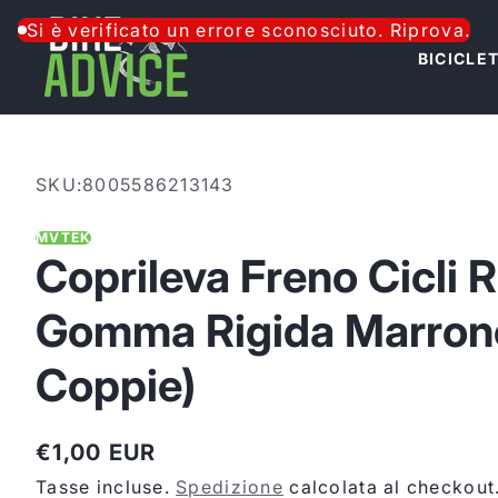
Salta al contenuto
Si è verificato un errore sconosciuto. Riprova.
BICICLE
SKU:
8005586213143
MVTEK
Coprileva Freno Cicli 
Gomma Rigida Marron
Coppie)
€1,00 EUR
Prezzo
Tasse incluse.
Spedizione
calcolata al checkout
normale