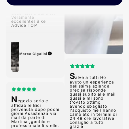
Conforme alla
descrizione dal sito!
Veramente
eccellente! Bike
Advice TOP
Marco Cigalini
S
alve a tutti Ho
avuto un'esperienza
N
bellissima azienda
egozio serio e
precisa risponde
affidabile Bici
quasi subito alle mail
pervenuta dopo pochi
quasi e mi sono
giorni Assistenza via
trovato ottimo
mail da parte di
avendo sbagliato
Martina ,gentile e
l'acquisto me l'hanno
professionale 5 stelle.
cambiato in termini di
24 48 ore lavorative
consiglio a tutti