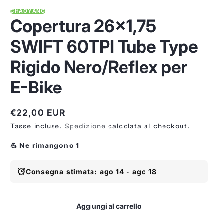
CHAOYANG
Copertura 26x1,75
SWIFT 60TPI Tube Type
Rigido Nero/Reflex per
E-Bike
€22,00 EUR
Prezzo
Tasse incluse.
Spedizione
calcolata al checkout.
normale
💪 Ne rimangono 1
Consegna stimata: ago 14 - ago 18
Aggiungi al carrello