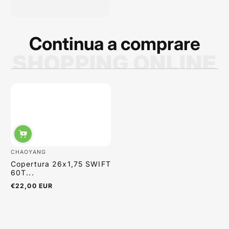
qualità dei prodotti è
ottima e i p...
Continua a comprare
SHOPPING ONLINE
Sabrina Moretti
CHAOYANG
Copertura 26x1,75 SWIFT
60T...
€22,00 EUR
Prezzo
normale