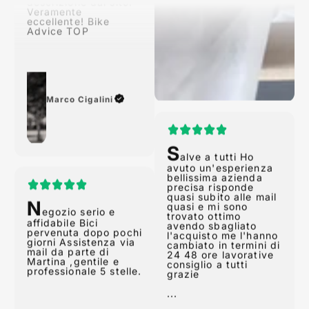
eccellente! Bike
Advice TOP
Marco Cigalini
S
alve a tutti Ho
avuto un'esperienza
N
bellissima azienda
egozio serio e
precisa risponde
affidabile Bici
quasi subito alle mail
pervenuta dopo pochi
quasi e mi sono
giorni Assistenza via
trovato ottimo
mail da parte di
avendo sbagliato
Martina ,gentile e
l'acquisto me l'hanno
professionale 5 stelle.
cambiato in termini di
24 48 ore lavorative
consiglio a tutti
grazie
...