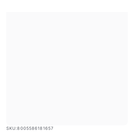
SKU:
8005586181657