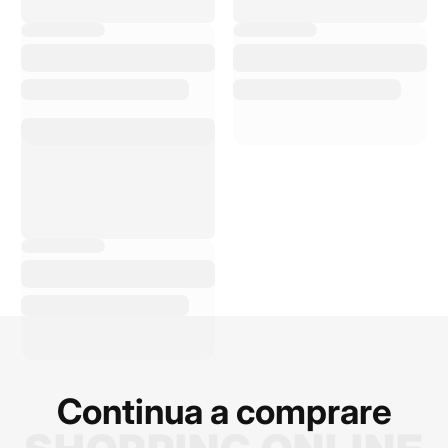
C
on Bike Advice ho
avuto uno shopping e
un servizio di elevata
qualità. Il personale è
estremamente
cortese, disponibile,
sempre pronto a
rispondere alle mie
domande e a
consigliarmi sui
prodotti migliori. La
qualità dei prodotti è
ottima e i p...
Continua a comprare