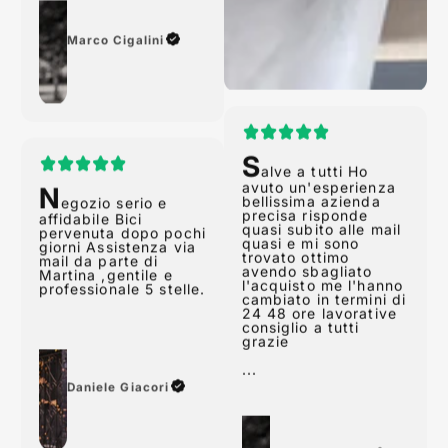
Marco Cigalini
N
S
egozio serio e
alve a tutti Ho
affidabile Bici
avuto un'esperienza
pervenuta dopo pochi
bellissima azienda
giorni Assistenza via
precisa risponde
mail da parte di
quasi subito alle mail
Martina ,gentile e
quasi e mi sono
professionale 5 stelle.
trovato ottimo
avendo sbagliato
l'acquisto me l'hanno
cambiato in termini di
24 48 ore lavorative
consiglio a tutti
grazie
Daniele Giacori
...