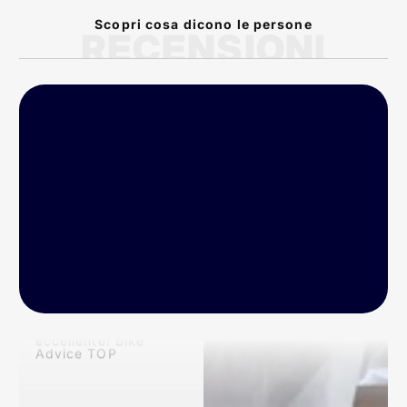
Scopri cosa dicono le persone
RECENSIONI
P
rodotto arrivato nei
tempi previsti!
Conforme alla
descrizione dal sito!
Veramente
eccellente! Bike
Advice TOP