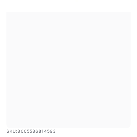
SKU:
8005586814593