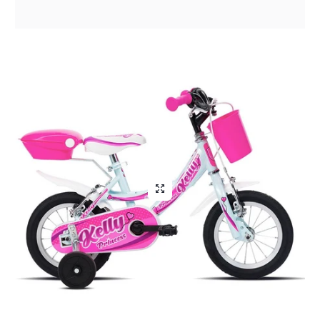
Q
uesto sito si è
rivelato davvero
affidabile: i prodotti
sono di ottima qualità
e la spedizione è
stata veloce. Sono
molto contenta di
aver acquistato da
loro e sicuramente lo
farò di nuovo!