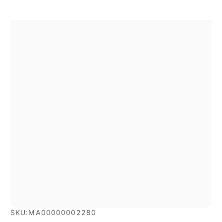
Aliga Dragutan
1
/
1
SKU:
MA00000002280