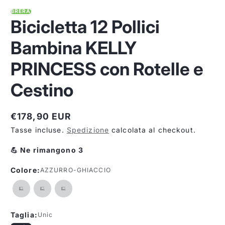
BRERA
Bicicletta 12 Pollici
Bambina KELLY
PRINCESS con Rotelle e
Cestino
€178,90 EUR
Prezzo
Tasse incluse.
Spedizione
calcolata al checkout.
normale
💪 Ne rimangono 3
Colore:
AZZURRO-GHIACCIO
Taglia:
Unic