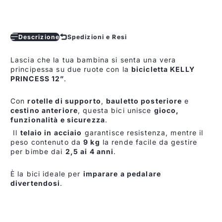
Descrizione
Spedizioni e Resi
Lascia
che
la
tua
bambina
si
senta
una
vera
principessa
su
due
ruote
con
la
bicicletta
KELLY
PRINCESS
12”
.
Con
rotelle
di
supporto
,
bauletto
posteriore
e
cestino
anteriore
,
questa
bici
unisce
gioco,
funzionalità
e
sicurezza
.
Il
telaio
in
acciaio
garantisce
resistenza,
mentre
il
peso
contenuto
da
9
kg
la
rende
facile
da
gestire
per
bimbe
dai
2,5
ai
4
anni
.
È
la
bici
ideale
per
imparare
a
pedalare
divertendosi
.