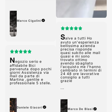
Marco Cigalini
S
alve a tutti Ho
avuto un'esperienza
N
bellissima azienda
egozio serio e
precisa risponde
quasi subito alle mail
affidabile Bici
quasi e mi sono
pervenuta dopo pochi
trovato ottimo
giorni Assistenza via
avendo sbagliato
mail da parte di
l'acquisto me l'hanno
Martina ,gentile e
cambiato in termini di
professionale 5 stelle.
24 48 ore lavorative
consiglio a tutti
grazie
...
Daniele Giacori