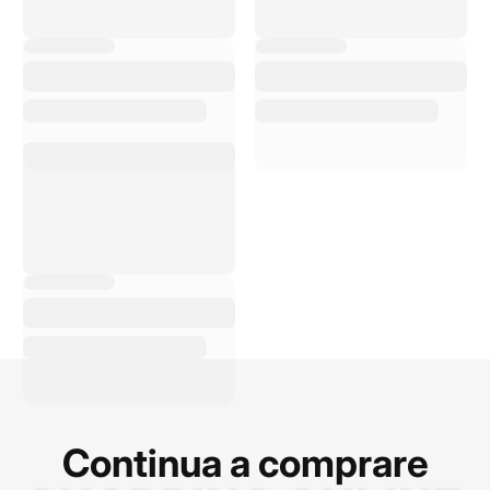
C
on Bike Advice ho
avuto uno shopping e
un servizio di elevata
qualità. Il personale è
estremamente
cortese, disponibile,
sempre pronto a
rispondere alle mie
domande e a
consigliarmi sui
prodotti migliori. La
qualità dei prodotti è
ottima e i p...
Continua a comprare