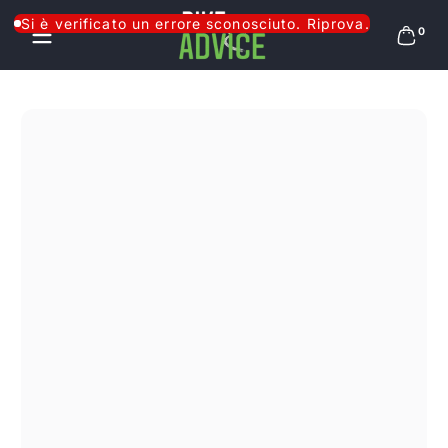
Salta al contenuto
Si è verificato un errore sconosciuto. Riprova.
0 arti
0