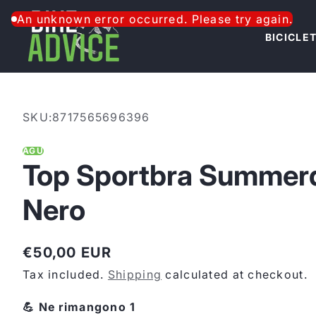
Skip to content
An unknown error occurred. Please try again.
BICICLE
SKU:
8717565696396
AGU
Top Sportbra Summer
Nero
€50,00 EUR
Regular
Tax included.
Shipping
calculated at checkout.
price
💪 Ne rimangono 1