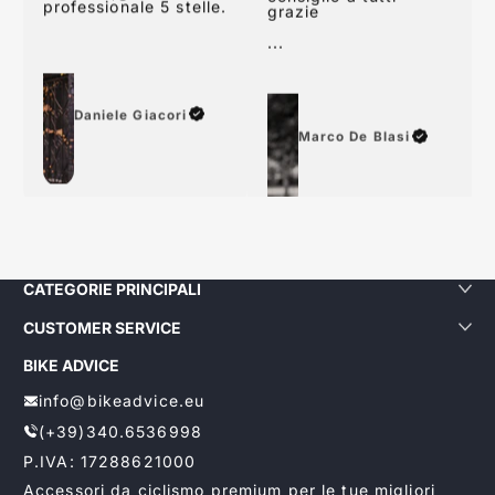
24 48 ore lavorative
consiglio a tutti
grazie
...
Daniele Giacori
Marco De Blasi
CATEGORIE PRINCIPALI
CUSTOMER SERVICE
BIKE ADVICE
info@bikeadvice.eu
(+39)340.6536998
P.IVA: 17288621000
Accessori da ciclismo premium per le tue migliori