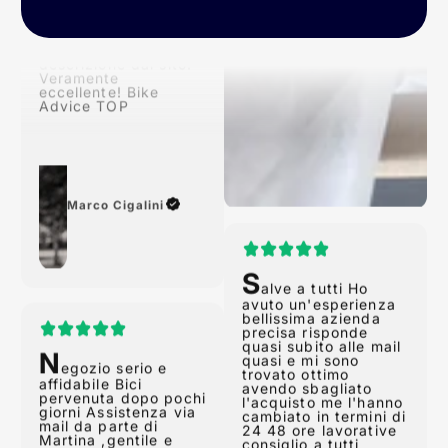
tempi previsti!
Conforme alla
descrizione dal sito!
Veramente
eccellente! Bike
Advice TOP
Marco Cigalini
S
alve a tutti Ho
avuto un'esperienza
N
bellissima azienda
egozio serio e
precisa risponde
affidabile Bici
quasi subito alle mail
pervenuta dopo pochi
quasi e mi sono
giorni Assistenza via
trovato ottimo
mail da parte di
avendo sbagliato
Martina ,gentile e
l'acquisto me l'hanno
professionale 5 stelle.
cambiato in termini di