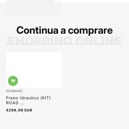
prodotti migliori. La
qualità dei prodotti è
ottima e i p...
Continua a comprare
SHOPPING ONLINE
Sabrina Moretti
SHIMANO
Freno Idraulico (KIT)
ROAD ...
€299,99 EUR
Regulärer
Preis