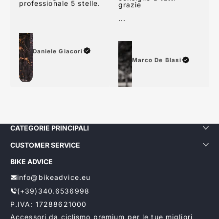
24 48 ore lavorative
consiglio a tutti
grazie
...
Daniele Giacori
Marco De Blasi
CATEGORIE PRINCIPALI
CUSTOMER SERVICE
BIKE ADVICE
info@bikeadvice.eu
(+39)340.6536998
P.IVA: 17288621000
Accessori da ciclismo premium per le tue migliori