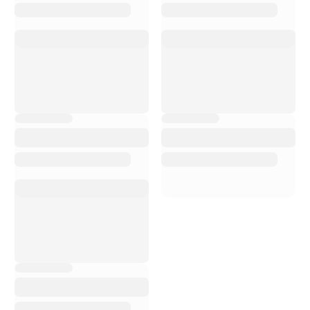
C
on Bike Advice ho
avuto uno shopping e
un servizio di elevata
qualità. Il personale è
estremamente
cortese, disponibile,
sempre pronto a
rispondere alle mie
domande e a
consigliarmi sui