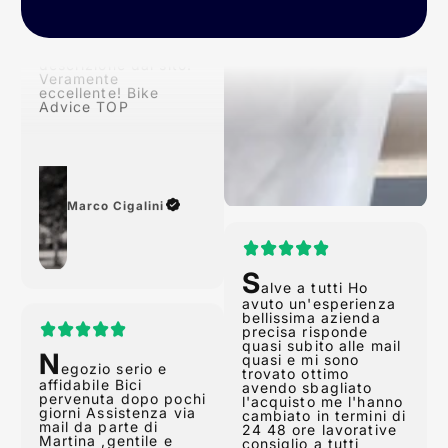
tempi previsti!
Conforme alla
descrizione dal sito!
Veramente
eccellente! Bike
Advice TOP
Marco Cigalini
S
alve a tutti Ho
avuto un'esperienza
N
bellissima azienda
egozio serio e
precisa risponde
affidabile Bici
quasi subito alle mail
pervenuta dopo pochi
quasi e mi sono
giorni Assistenza via
trovato ottimo
mail da parte di
avendo sbagliato
Martina ,gentile e
l'acquisto me l'hanno
professionale 5 stelle.
cambiato in termini di