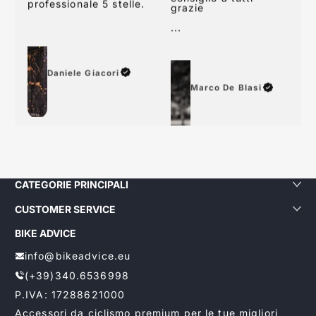
24 48 ore lavorative
consiglio a tutti
grazie
...
Daniele Giacori
Marco De Blasi
CATEGORIE PRINCIPALI
CUSTOMER SERVICE
BIKE ADVICE
info@bikeadvice.eu
(+39)340.6536998
P.IVA: 17288621000
Accessori da ciclismo premium per le tue migliori