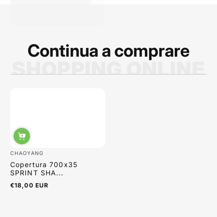
prodotti migliori. La
qualità dei prodotti è
ottima e i p...
Continua a comprare
SHOPPING ONLINE
Sabrina Moretti
CHAOYANG
Copertura 700x35
SPRINT SHA...
€18,00 EUR
Regulärer
Preis