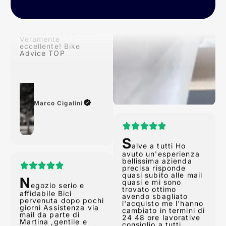
tempi previsti!
Conforme alla
descrizione dal sito!
Veramente
eccellente! Bike
Advice TOP
Marco Cigalini
S
alve a tutti Ho
avuto un'esperienza
N
bellissima azienda
egozio serio e
precisa risponde
affidabile Bici
quasi subito alle mail
pervenuta dopo pochi
quasi e mi sono
giorni Assistenza via
trovato ottimo
mail da parte di
avendo sbagliato
Martina ,gentile e
l'acquisto me l'hanno
professionale 5 stelle.
cambiato in termini di