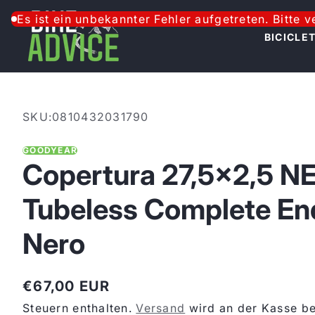
Zum Inhalt springen
Es ist ein unbekannter Fehler aufgetreten. Bitte 
BICICLE
SKU:
0810432031790
GOODYEAR
Copertura 27,5x2,5 
Tubeless Complete En
Nero
€67,00 EUR
Regulärer
Steuern enthalten.
Versand
wird an der Kasse be
Preis