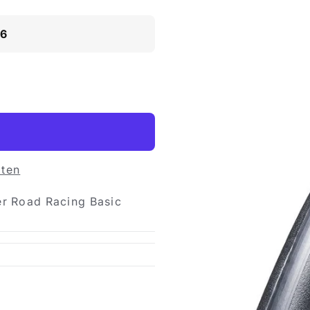
16
iten
er Road Racing Basic