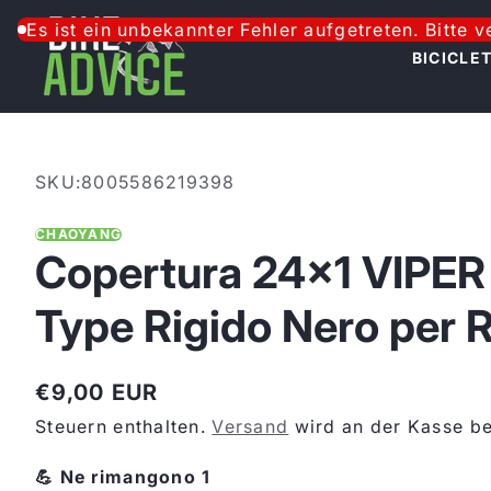
Zum Inhalt springen
Es ist ein unbekannter Fehler aufgetreten. Bitte 
BICICLE
SKU:
8005586219398
CHAOYANG
Copertura 24x1 VIPER
Type Rigido Nero per 
€9,00 EUR
Regulärer
Steuern enthalten.
Versand
wird an der Kasse be
Preis
💪 Ne rimangono 1