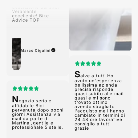
descrizione dal sito!
Veramente
eccellente! Bike
Advice TOP
Marco Cigalini
S
alve a tutti Ho
avuto un'esperienza
N
bellissima azienda
egozio serio e
precisa risponde
affidabile Bici
quasi subito alle mail
pervenuta dopo pochi
quasi e mi sono
giorni Assistenza via
trovato ottimo
mail da parte di
avendo sbagliato
Martina ,gentile e
l'acquisto me l'hanno
professionale 5 stelle.
cambiato in termini di
24 48 ore lavorative
consiglio a tutti
grazie