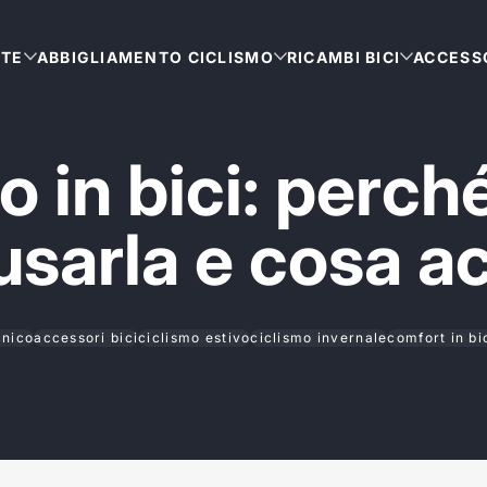
TTE
ABBIGLIAMENTO CICLISMO
RICAMBI BICI
ACCESSO
 in bici: perché
sarla e cosa a
cnico
accessori bici
ciclismo estivo
ciclismo invernale
comfort in bi