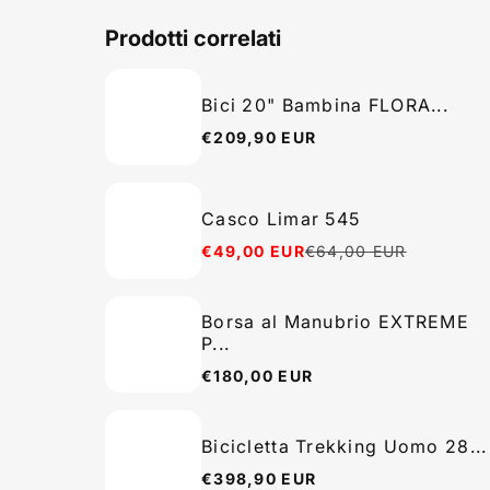
Prodotti correlati
Bici 20" Bambina FLORA...
€209,90 EUR
Prezzo
normale
Casco Limar 545
€49,00 EUR
€64,00 EUR
Prezzo
Prezzo
in
normale
offerta
Borsa al Manubrio EXTREME
P...
€180,00 EUR
Prezzo
normale
Bicicletta Trekking Uomo 28...
€398,90 EUR
Prezzo