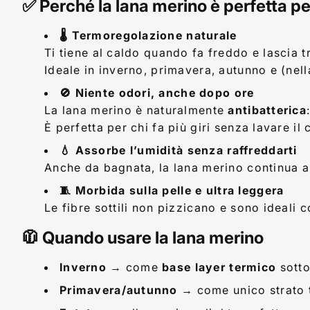
✅ Perché la lana merino è perfetta per
sceglierla,
🌡️ Termoregolazione naturale
quando
Ti tiene al caldo quando fa freddo e lascia 
usarla
Ideale in inverno, primavera, autunno e (nel
e
🚫 Niente odori, anche dopo ore
La lana merino è naturalmente
antibatterica
cosa
È perfetta per chi fa più giri senza lavare il
acquistare
💧 Assorbe l’umidità senza raffreddarti
Anche da bagnata, la lana merino continua a te
🧵 Morbida sulla pelle e ultra leggera
Le fibre sottili non pizzicano e sono ideali 
🧥 Quando usare la lana merino
Inverno
→ come
base layer termico
sotto
Primavera/autunno
→ come unico strato 