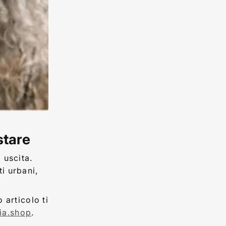
stare
 uscita.
i urbani,
o articolo ti
lia.shop
.