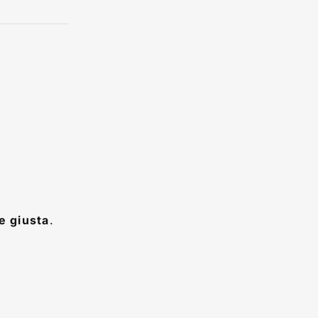
e giusta
.