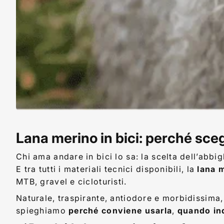
Lana
Lana merino in bici: perché sce
10
Martina
luglio
Di
merino
Chi ama andare in bici lo sa: la scelta dell’abb
2025
Niso
E tra tutti i materiali tecnici disponibili, la
lana 
in
MTB, gravel e cicloturisti.
bici:
Naturale, traspirante, antiodore e morbidissima,
spieghiamo
perché conviene usarla
,
quando in
perché