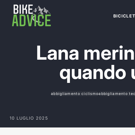
Salta al contenuto
BICICLE
Lana merino
quando u
abbigliamento ciclismo
abbigliamento te
10 LUGLIO 2025