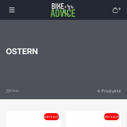
Zum Inhalt springen
0 Arti
0
OSTERN
4 Produkte
Filter
Verkauf
Verkauf