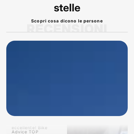
stelle
Scopri cosa dicono le persone
RECENSIONI
P
rodotto arrivato nei
tempi previsti!
Conforme alla
descrizione dal sito!
Veramente
eccellente! Bike
Advice TOP