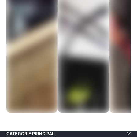
Q
uesto sito si è
rivelato davvero
affidabile: i prodotti
sono di ottima qualità
e la spedizione è
stata veloce. Sono
molto contenta di
aver acquistato da
loro e sicuramente lo
farò di nuovo!
Aliga Dragutan
CATEGORIE PRINCIPALI