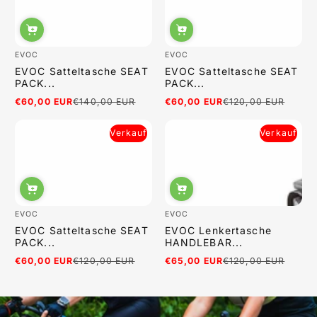
EVOC
EVOC
EVOC Satteltasche SEAT
EVOC Satteltasche SEAT
PACK...
PACK...
€60,00 EUR
€140,00 EUR
€60,00 EUR
€120,00 EUR
Verkaufspreis
Regulärer
Verkaufspreis
Regulärer
Preis
Preis
Verkauf
Verkauf
EVOC
EVOC
EVOC Satteltasche SEAT
EVOC Lenkertasche
PACK...
HANDLEBAR...
€60,00 EUR
€120,00 EUR
€65,00 EUR
€120,00 EUR
Verkaufspreis
Regulärer
Verkaufspreis
Regulärer
Preis
Preis