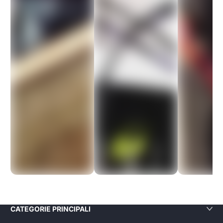
uesto sito si è
rivelato davvero
affidabile: i prodotti
sono di ottima qualità
e la spedizione è
stata veloce. Sono
molto contenta di
aver acquistato da
loro e sicuramente lo
farò di nuovo!
Aliga Dragutan
CATEGORIE PRINCIPALI