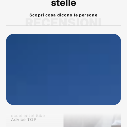
stelle
Scopri cosa dicono le persone
RECENSIONI
P
rodotto arrivato nei
tempi previsti!
Conforme alla
descrizione dal sito!
Veramente
eccellente! Bike
Advice TOP