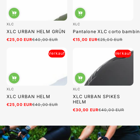
XLC
XLC
XLC URBAN HELM GRÜN
Pantalone XLC corto bambin
€25,00 EUR
€40,00 EUR
€15,00 EUR
€25,00 EUR
Verkaufspreis
Regulärer
Verkaufspreis
Regulärer
Preis
Preis
Verkauf
Verkauf
XLC
XLC
XLC URBAN HELM
XLC URBAN SPIKES
HELM
€25,00 EUR
€40,00 EUR
Verkaufspreis
Regulärer
€30,00 EUR
€40,00 EUR
Preis
Verkaufspreis
Regulärer
Preis