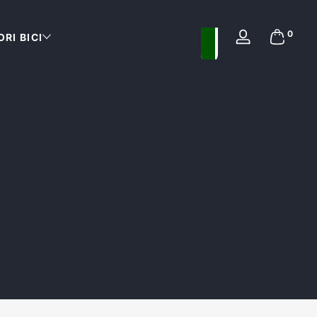
0 artic
0
Sabrina Moretti
RI BICI
Accedi