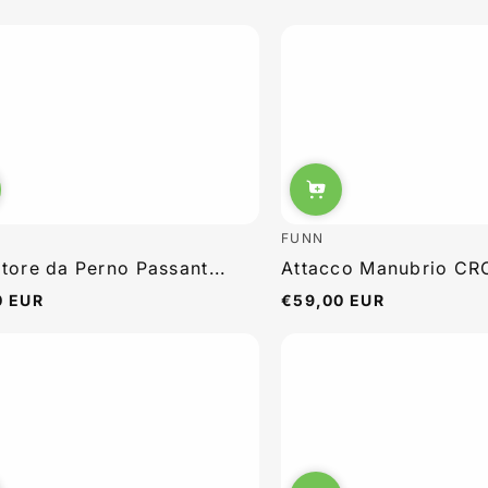
FUNN
tore da Perno Passant...
Attacco Manubrio CRO
0 EUR
€59,00 EUR
Prezzo
e
normale