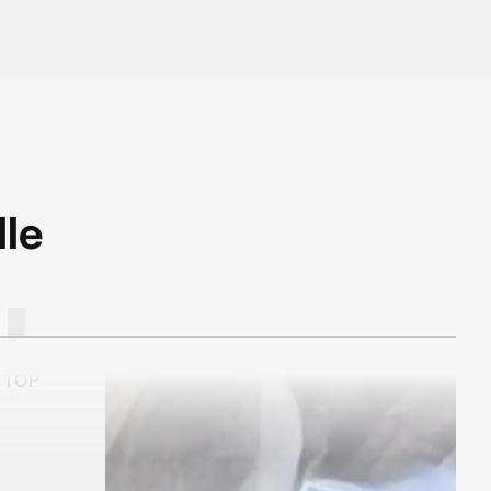
lle
tempi
I
eramente
e TOP