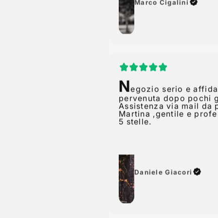
N
egozio serio e affida
pervenuta dopo pochi g
Assistenza via mail da 
Martina ,gentile e prof
5 stelle.
Daniele Giacori