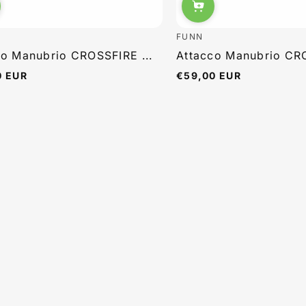
FUNN
co Manubrio CROSSFIRE ...
Attacco Manubrio CRO
0 EUR
€59,00 EUR
Prezzo
e
normale