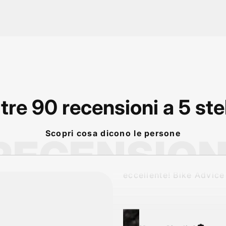
tre 90 recensioni a 5 ste
P
rodotto arrivato nei 
previsti! Conforme alla
Scopri cosa dicono le persone
RECENSION
descrizione dal sito! V
eccellente! Bike Advic
Marco Cigalini